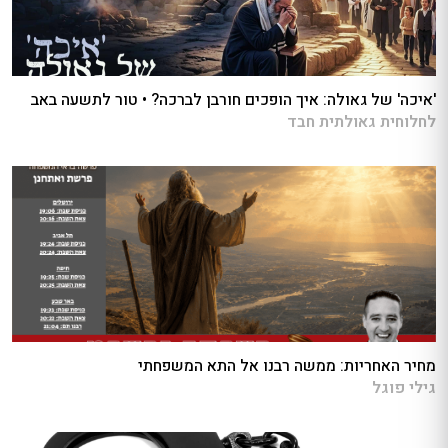
'איכה' של גאולה: איך הופכים חורבן לברכה? • טור לתשעה באב
לחלוחית גאולתית חבד
מחיר האחריות: ממשה רבנו אל התא המשפחתי
גילי פוגל