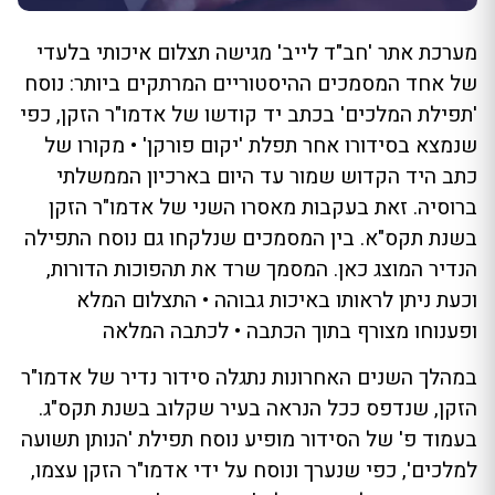
מערכת אתר 'חב"ד לייב' מגישה תצלום איכותי בלעדי
של אחד המסמכים ההיסטוריים המרתקים ביותר: נוסח
'תפילת המלכים' בכתב יד קודשו של אדמו"ר הזקן, כפי
שנמצא בסידורו אחר תפלת 'יקום פורקן' • מקורו של
כתב היד הקדוש שמור עד היום בארכיון הממשלתי
ברוסיה. זאת בעקבות מאסרו השני של אדמו"ר הזקן
בשנת תקס"א. בין המסמכים שנלקחו גם נוסח התפילה
הנדיר המוצג כאן. המסמך שרד את תהפוכות הדורות,
וכעת ניתן לראותו באיכות גבוהה • התצלום המלא
ופענוחו מצורף בתוך הכתבה • לכתבה המלאה
במהלך השנים האחרונות נתגלה סידור נדיר של אדמו"ר
הזקן, שנדפס ככל הנראה בעיר שקלוב בשנת תקס"ג.
בעמוד פ' של הסידור מופיע נוסח תפילת 'הנותן תשועה
למלכים', כפי שנערך ונוסח על ידי אדמו"ר הזקן עצמו,