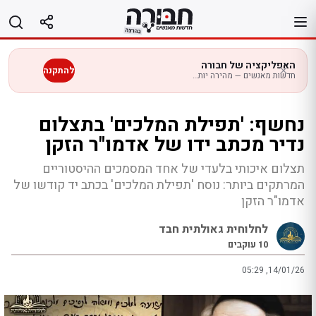
לג
תוכן
האפליקציה של חבורה
להתקנה
חדשות מאנשים — מהירה יותר בנייד
נחשף: 'תפילת המלכים' בתצלום
נדיר מכתב ידו של אדמו"ר הזקן
תצלום איכותי בלעדי של אחד המסמכים ההיסטוריים
המרתקים ביותר: נוסח 'תפילת המלכים' בכתב יד קודשו של
אדמו"ר הזקן
לחלוחית גאולתית חבד
10
עוקבים
05:29 ,14/01/26