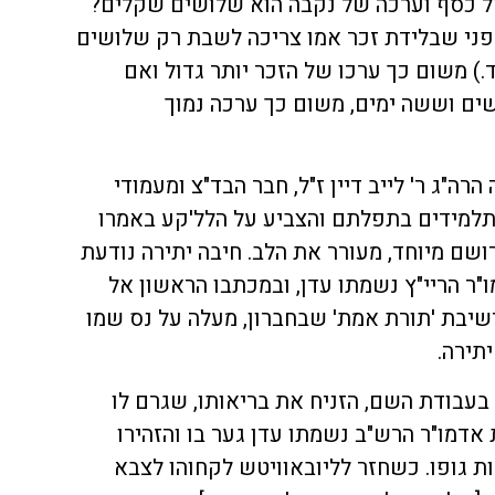
ל כסף וערכה של נקבה הוא שלושים שקלים?
: מפני שבלידת זכר אמו צריכה לשבת רק שלושים
ד.) משום כך ערכו של הזכר יותר גדול ואם
ים וששה ימים, משום כך ערכה נמוך
ה"ג ר' לייב דיין ז"ל, חבר הבד"צ ומעמודי
תלמידים בתפלתם והצביע על הלל'קע באמרו
שם מיוחד, מעורר את הלב. חיבה יתירה נודעת
ר הריי"ץ נשמתו עדן, ובמכתבו הראשון אל
ישיבת 'תורת אמת' שבחברון, מעלה על נס שמו
תירה.
עבודת השם, הזניח את בריאותו, שגרם לו
אדמו"ר הרש"ב נשמתו עדן גער בו והזהירו
ת גופו. כשחזר לליובאוויטש לקחוהו לצבא