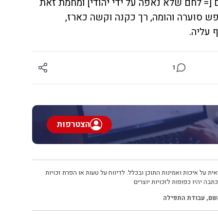
[= לחם שלא נאפה על ידי יהודי] ומחמת זאת
פש סוערה והומה, רך כקנה וקשה כארז,
 עליה.
1
הצטרפות
ית על איכות ואמינות התוכן ובכלל. לדיווח על טעות או הפרת זכויות
תבה יהיו כפופות לזכויות יוצרים
שם
,
עבודת התפילה