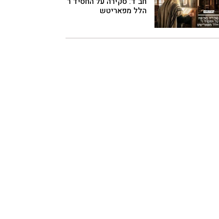
חב"ד: סקירה על החסיד ר'
הלל מפאריטש