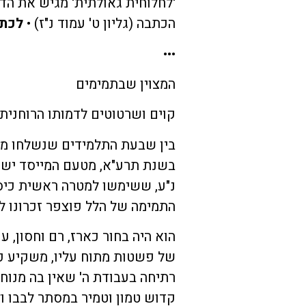
'לחלוחית גאולתית' מגיש את הדב
הכתבה (גליון ט' עמוד נ"ז) •
לכת
•••
המצוין שבתמימים
קוים ושרטוטים לדמותו הרוחנית
בין שבעת התלמידים שנשלחו מיש
בשנת תרע"א, מטעם המייסד ישי
נ"ע, ששימשו למטרה ראשית כיסו
התמימה של הלל פוצפר זכרונו ל
הוא היה בחור כארז, רם וחסון, ענ
של פשטות מתוח עליו, משקיע כל 
רתיחה בעבודת ה' שאין בה מנוחה.
קדוש טמון וטמיר במסתר לבבו 