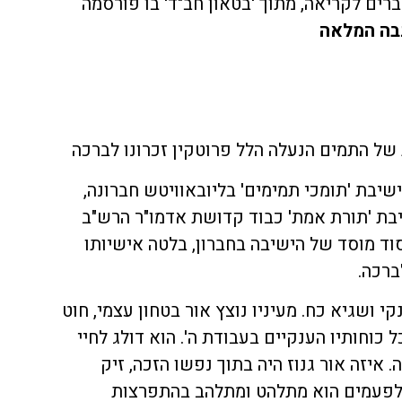
רים לקריאה, מתוך 'בטאון חב"ד' בו פורסמה
בה המלאה
 של התמים הנעלה הלל פרוטקין זכרונו לברכה
יבת 'תומכי תמימים' בליובאוויטש חברונה,
בת 'תורת אמת' כבוד קדושת אדמו"ר הרש"ב
ד מוסד של הישיבה בחברון, בלטה אישיותו
ברכה.
קי ושגיא כח. מעיניו נוצץ אור בטחון עצמי, חוט
כוחותיו הענקיים בעבודת ה'. הוא דולג לחיי
 איזה אור גנוז היה בתוך נפשו הזכה, זיק
ולפעמים הוא מתלהט ומתלהב בהתפרצות