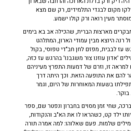
יה ריק ורק בדלת הארוכה והרחבה שבארון
לקו מקום לבגדי התלמידים, רק שם מצא
סתר מעין רואה ורק קולו ישמע.
בקרים מארצות הברית, שהכילה אב בא בימים
ול רנה היוצא מבין עמודי הארון, המתלהט
עז לבבית, מפזם לחן חב"די טפוסי, בקול
ים 'אדון עוזנו צור משגבנו' בהרגש עז כזה,
מראה זו, וזרם של דמעות התפרץ מעיניהם
 להם את התופעה הזאת. וכך היתה דרך
 תפילתו בשעות המאוחרות של היום, וגמר
בוקר.
רכה, שחי זמן מסוים בחברון ונפטר שם, ספר
יותו ילד קט, כשהראו לו את הא"ב והנקודות,
מילים שלמות. פעם שאלוהו: למה אמרה תורה