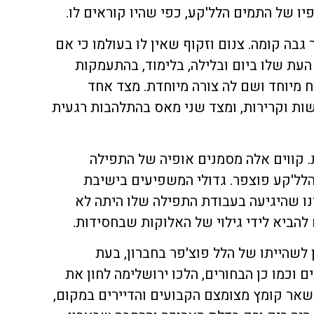
יו של התמים הלל'קע, כפי שהיו קוראים לו.
ר גבה קומה. צנום וזקוף שאין לו בעולמו כי אם
העת שלו ביום ובלילה, בלימוד, בהתעמקות
וח מיוחד ושם לה צורה מיוחדת. מצד אחד
שות וקרירות, ומצד שני מאס בהתלהבות רגעית
ת. קווים אלה מסמנים אופיה של התפילה
לל'קע פוצפר. גדולי המשפיעים בישיבת
ינו שהיגיעה בעבודת התפילה שלו היתה לא
להביא לידי גילוי של האלוקות שבחסידות.
 לשהייתו של הלל פוצ'פר בחברון, בעת
 וכמו כן הבחורים, הלכו ירושלימה לחון את
נשאר קומץ מצומצם הקבועים והדיירים במקום,