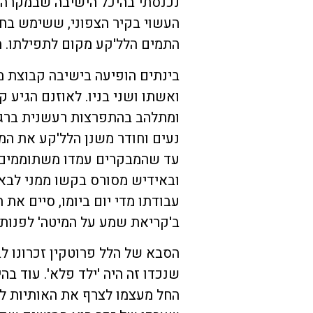
נכנסתי בהיכל הישיבה שבמקרה ה
העשוי בקיר הצפוני, ששימש בח
התמים הלל'קע מקום לתפילתו. מו
בינתים הופיעה בישיבה קבוצת מ
ואשתו ושני בניו. לאוזנם הגיע ק
ומתלהב בהתפרצות רעשנית ברגש 
נעים וחודר משנן הלל'קע את המיל
עד שהמבקרים עמדו משתוממים ל
ובאידיש מסורס בקשו ממני לבאר
עבודתו מדי יום ביומו, סיים את
ב'קריאת שמע על המיטה' לפנות 
הסבא של הלל פרוטקין זכרונו לב
שנכדו זה היה 'ילד פלא'. עוד בה
החל מעצמו לצרף את האותיות ל