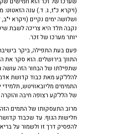
שערכו של זכר הוא חמישים שק
(ויקרא כ"ז, ג. ד.) ענה הזאטוט
ושלושה ימים נקיים (ויקרא י"ב, 
נקבה תלד היא צריכה לשבת שיש
יותר מערכו של זכר.
פעם בעת התפילה, ביקר בישיבה הר
התווך בירושלים. הוא סקר את ה
שתפילתו של הבחור הזה עושה רו
להלל'קע מאת כבוד קדושת אדמו"
התמימים מליובאוויטש, תלמידי 
של הלל'קע רצופה חיבה והוקרה י
מרוב התעסקותו של התמים הזה ב
חלישות הגוף. עד שכבוד קדושת 
להפסיק דרך זו ולשמור על בריאו