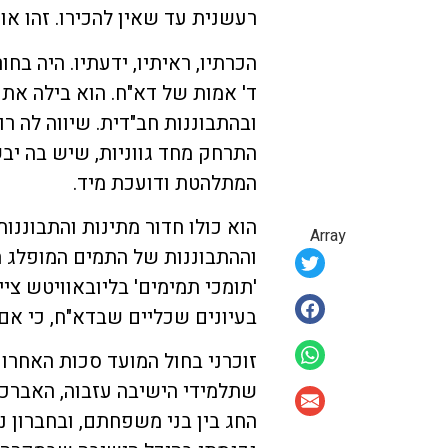
רעשנית עד שאין להכירו. זהו אופ
הכרתיו, ראיתיו, ידעתיו. היה בחו
ד' אמות של דא"ח. הוא בילה את 
ובהתבוננות חב"דית. שיווה לה ר
התרחק מחד גווניות, שיש בה יב
המתלהטת ודועכת מיד.
הוא כולו חדור מתינות והתבוננו
Array
וההתבוננות של התמים המופלג ה
'תומכי תמימים' בליובאוויטש צי
בעיונים שכליים שבדא"ח, כי אם 
זוכרני בחול המועד סכות האחרון
שתלמידי הישיבה עזבוה, האברכים
החג בין בני משפחתם, ובחברון 