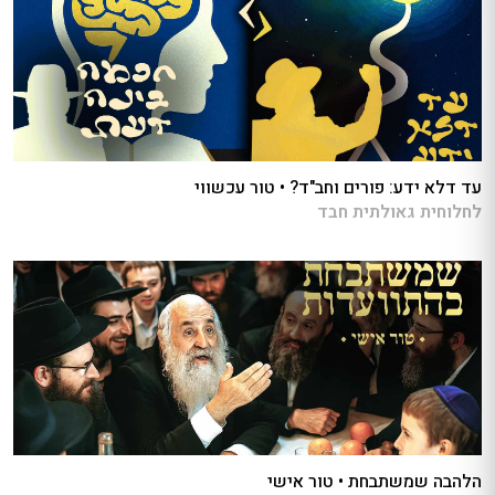
עד דלא ידע: פורים וחב"ד? • טור עכשווי
לחלוחית גאולתית חבד
הלהבה שמשתבחת • טור אישי