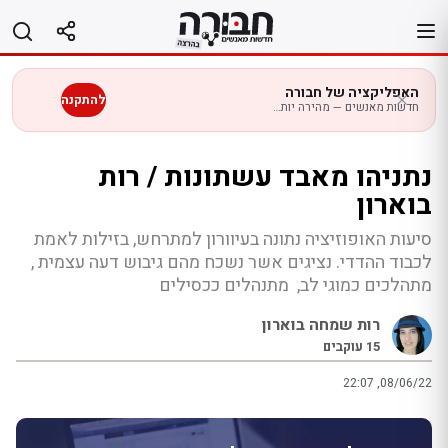
לג
תוכן
האפליקציה של חבורה
להתקנה
חדשות מאנשים — מהירה יותר בנייד
נתניהו מאבד עשתונות / רות
בוארון
סיעות האופוזיציה נתונה בעיוורון למתרחש, בזילות לאמת
לכבוד ההדדי. נציגים אשר נשכח מהם גיבוש דעה עצמית ,
מתהלכים כמוגי לב, מתנהלים ככסילים
רות שמחה בוארון
15
עוקבים
22:07 ,08/06/22