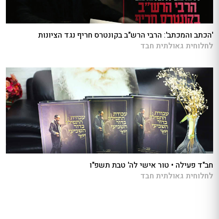
'הכתב והמכתב': הרבי הרש"ב בקונטרס חריף נגד הציונות
לחלוחית גאולתית חבד
חב"ד פעילה • טור אישי לה' טבת תשפ"ו
לחלוחית גאולתית חבד