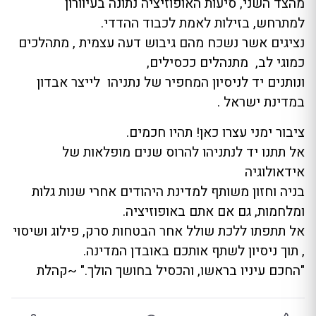
מהצד השני, סיעות האופוזיציה נתונה בעיוורון
למתרחש, בזילות לאמת לכבוד ההדדי.
נציגים אשר נשכח מהם גיבוש דעה עצמית , מתהלכים
כמוגי לב, מתנהלים ככסילים,
ונותנים יד לניסיון המחפיר של נתניהו לייצר אבדון
במדינת ישראל .
ציבור ימני עצרו כאן! תהיו חכמים.
אל תתנו יד לנתניהו להרוס שנים מופלאות של
אידאולוגיה
בניה וחזון משותף למדינת היהודים אחרי שנות גלות
ומלחמות, גם אם אתם באופוזיציה.
אל תתפתו ללכת שולל אחר הבטחות סרק, פילוג ושיסוי
, תוך ניסיון לשתף אותכם באובדן המדינה.
"החכם עיניו בראשו, והכסיל בחושך הולך." ~קהלת