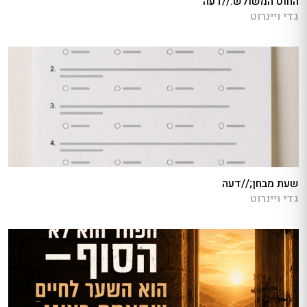
החוט המשולש://דעה
גדי ויינרוט
שעת מבחן;//דעה
גדי ויינרוט