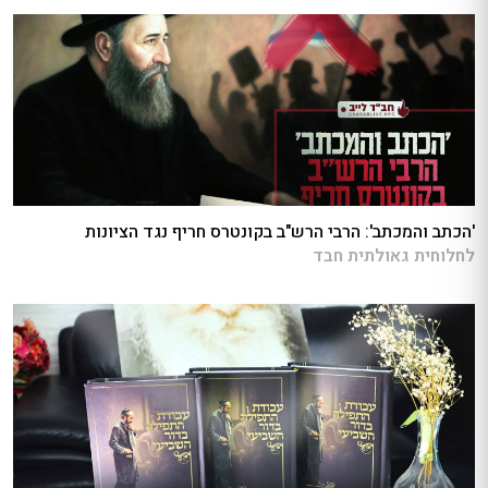
'הכתב והמכתב': הרבי הרש"ב בקונטרס חריף נגד הציונות
לחלוחית גאולתית חבד