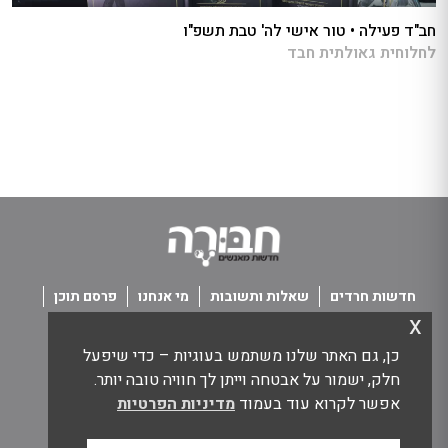
חב"ד פעילה • טור אישי לה' טבת תשפ"ו
לחלוחית גאולתית חבד
חדשות חרדים
שאלות ותשובות
מי אנחנו
פרסם תוכן
x
פנו אלינו
תנאי שימוש
כן, גם האתר שלנו משתמש בעוגיות – כדי שיפעל
כל הזכויות שמורות חבורה - חדשות מאנשים
חלק, ישמור על אבטחה וייתן לך חוויה טובה יותר.
אפשר לקרוא עוד בעמוד
מדיניות הפרטיות