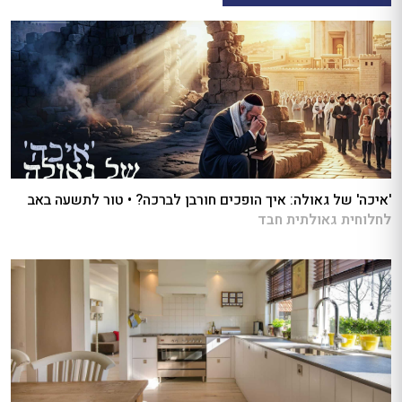
'איכה' של גאולה: איך הופכים חורבן לברכה? • טור לתשעה באב
לחלוחית גאולתית חבד