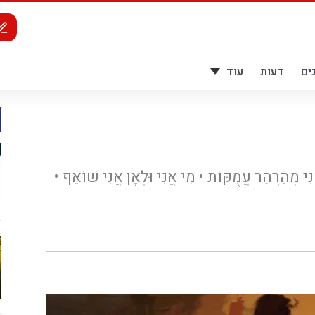
ים
דעות
עוד
נִי מְהַרְהֵר עֲמֻקּוֹת • מִי אֲנִי וּלְאָן אֲנִי שׁוֹאֵף •