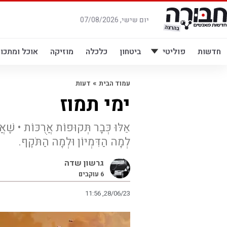
לג
תוכן
יום שישי, 07/08/2026
חדשות
פוליטי
ביטחון
כלכלה
מוזיקה
אוכל ומתכונ
»
עמוד הבית
דעות
ימי תמוז
אֵלּוּ כְּבָר תְּקוּפוֹת אֲרֻכּוֹת • שֶׁאֲ
לְמָה הַדִּמְיוֹן וּלְמָה הַתֹּקֶף.
גרשון שדה
6
עוקבים
11:56 ,28/06/23