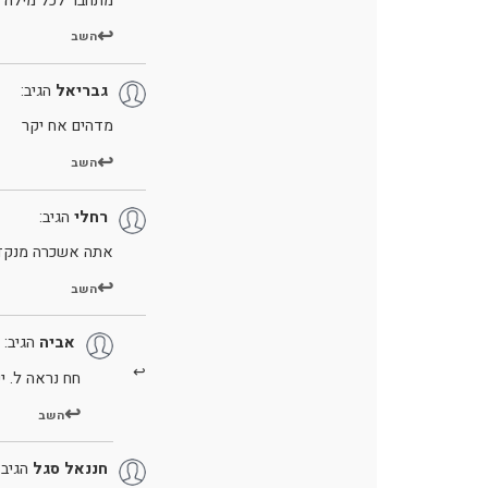
מתחבר לכל מילה ו
השב
גבריאל
הגיב:
מדהים אח יקר
השב
רחלי
הגיב:
אתה אשכרה מנקד 
השב
אביה
הגיב:
חח נראה ל. 
השב
חננאל סגל
הגיב: