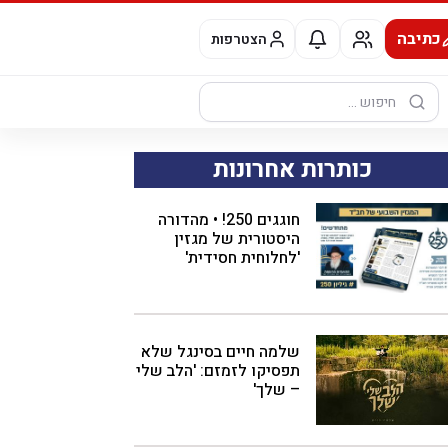
כתיבה
הצטרפות
חיפוש:
כותרות אחרונות
חוגגים 250! • מהדורה
היסטורית של מגזין
'לחלוחית חסידית'
שלמה חיים בסינגל שלא
תפסיקו לזמזם: 'הלב שלי
– שלך'