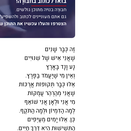
בואו לכתוב בחבּוּרֶה!
חבּוּרֶה בנויה מתוכן גולשים.
גם אתם מעוניינים לכתוב ולהשפיע?
הצטרפו והעלו עכשיו את התוכן ש
זֶה כְּבָר שָׁנִים
שֶׁאֲנִי אִישׁ שֶׁל שִׁנּוּיִים
נָע וָנָד בָּאָרֶץ
וְאֵין מִי שֶׁיַּעֲמֹד בַּפֶּרֶץ.
אֵלּוּ כְּבָר תְּקוּפוֹת אֲרֻכּוֹת
שֶׁאֲנִי מְהַרְהֵר עֲמֻקּוֹת
מִי אֲנִי וּלְאָן אֲנִי שׁוֹאֵף
לְמָה הַדִּמְיוֹן וּלְמָה הַתֹּקֶף.
כֵּן. אֵלּוּ יָמִים מְעַיְּפִים
הַתְּשִׁישׁוּת הִיא דֶּרֶךְ חַיִּים.