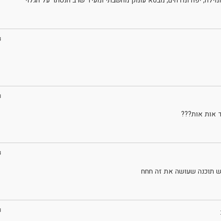
מילה, יפה ומדהים, מבטא עומק מחשבתי ומעיד שרב הנסתר על הגלוי
3
3
אות אות???
3
יש תוכנה שעושה את זה חחח
3