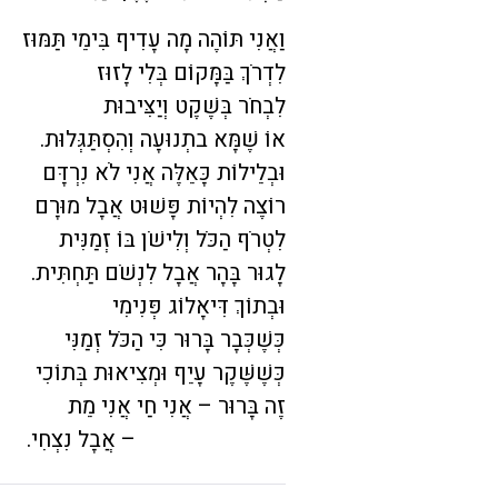
וַאֲנִי תּוֹהֶה מָה עָדִיף בִּימֵי תַּמּוּז
לִדְרֹךְ בַּמָּקוֹם בְּלִי לָזוּז
לִבְחֹר בְּשֶׁקֶט וְיַצִּיבוּת
אוֹ שֶׁמָּא בתְנוּעָה וְהִסְתַּגְּלוּת.
וּבְלֵילוֹת כָּאֵלֶּה אֲנִי לֹא נִרְדָּם
רוֹצֶה לִהְיוֹת פָּשׁוּט אֲבָל מוּרָם
לִטְרֹף הַכֹּל וְלִישֹׁן בּוֹ זְמַנִּית
לָגוּר בָּהָר אֲבָל לִנְשֹׁם תַּחְתִּית.
וּבְתוֹךְ דִּיאָלוֹג פְּנִימִי
כְּשֶׁכְּבָר בָּרוּר כִּי הַכֹּל זְמַנִּי
כְּשֶׁשֶּׁקֶר עָיֵף וּמְצִיאוּת בְּתוֹכִי
זֶה בָּרוּר – אֲנִי חַי אֲנִי מֵת
– אֲבָל נִצְחִי.