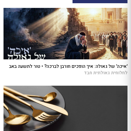
'איכה' של גאולה: איך הופכים חורבן לברכה? • טור לתשעה באב
לחלוחית גאולתית חבד