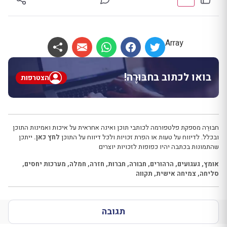
Array
בואו לכתוב בחבּוּרֶה!
הצטרפות
חבּוּרֶה מספקת פלטפורמה לכותבי תוכן ואינה אחראית על איכות ואמינות התוכן
ובכלל. לדיווח על טעות או הפרת זכויות ולכל דיווח על התוכן
לחץ כאן.
ייתכן
שהתמונות בכתבה יהיו כפופות לזכויות יוצרים
אומץ
,
געגועים
,
הרהורים
,
חבורה
,
חברות
,
חזרה
,
חמלה
,
מערכות יחסים
,
סליחה
,
צמיחה אישית
,
תקווה
תגובה