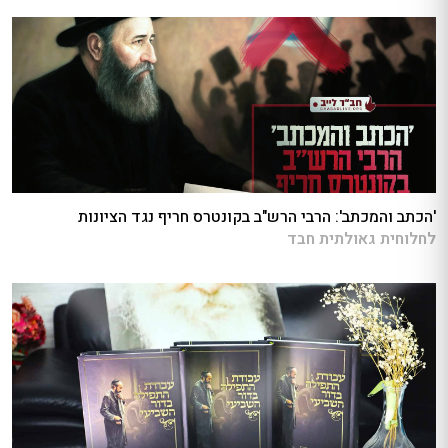
'הכתב והמכתב': הרבי הרש"ב בקונטרס חריף נגד הציונות
לחלוחית גאולתית חבד