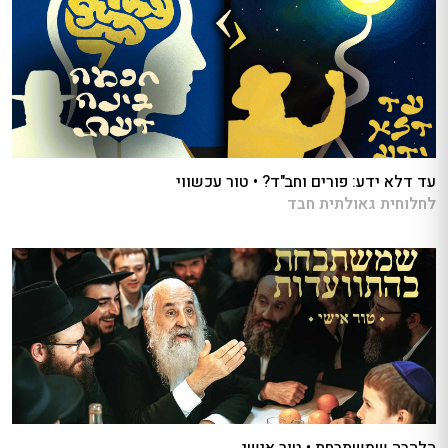
עד דלא ידע: פורים וחב"ד? • טור עכשווי
לחלוחית גאולתית חבד
הלהבה שמשתבחת • טור אישי