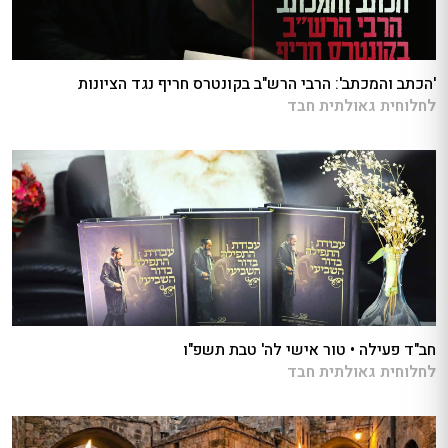
'הכתב והמכתב': הרבי הרש"ב בקונטרס חריף נגד הציונות
לחלוחית גאולתית חבד
חב"ד פעילה • טור אישי לה' טבת תשפ"ו
לחלוחית גאולתית חבד