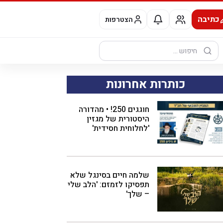
כתיבה
הצטרפות
חיפוש:
כותרות אחרונות
חוגגים 250! • מהדורה
היסטורית של מגזין
'לחלוחית חסידית'
שלמה חיים בסינגל שלא
תפסיקו לזמזם: 'הלב שלי
– שלך'