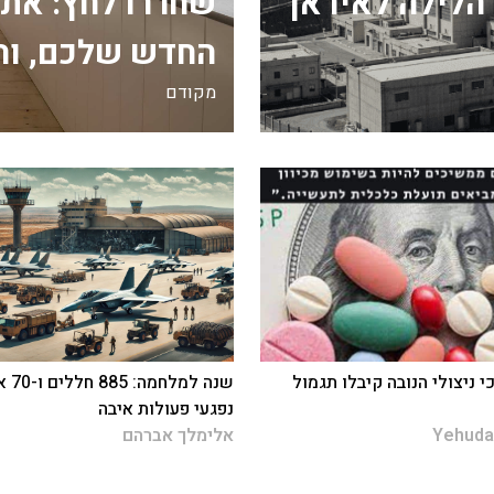
הלילה לאיראן
שחררו לחץ: את
החדש שלכם, וה
מקודם
י ניצולי הנובה קיבלו תגמול
שנה למלחמה
נפגעי פעולות איבה
Yehuda
אלימלך אברהם