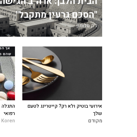
הבית הלבן: ארה"ב הגישה 
"הסכם גרעין מתקבל"
ג'ק סלומון
אירועי בוטיק ולא רק? קייטרינג לטעם
התגלה כ
שלך
רפואי
מקודם
 Koren