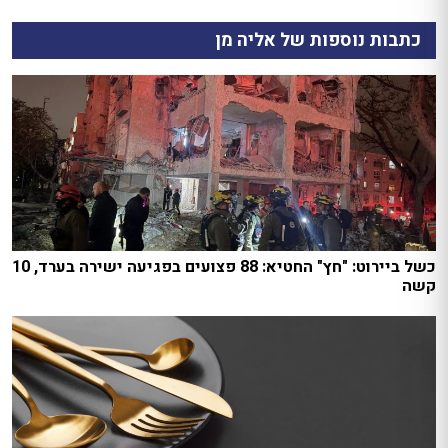
כתבות נוספות של אליה מן
כשל ביירוט: "חץ" החטיא: 88 פצועים בפגיעה ישירה בערד, 10
קשה