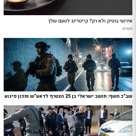
אירועי בוטיק ולא רק? קייטרינג לטעם שלך
מקודם
שב"כ חשף: תושב ישראלי בן 25 הצטרף לדאע"ש ותכנן פיגוע