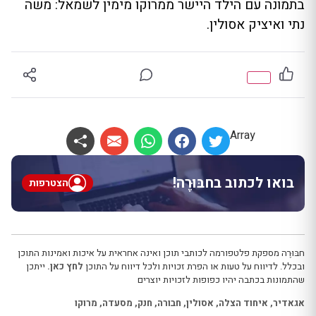
בתמונה עם הילד היישר ממרוקו מימין לשמאל: משה
נתי ואיציק אסולין.
Array
בואו לכתוב בחבּוּרֶה!
הצטרפות
חבּוּרֶה מספקת פלטפורמה לכותבי תוכן ואינה אחראית על איכות ואמינות התוכן
ובכלל. לדיווח על טעות או הפרת זכויות ולכל דיווח על התוכן
לחץ כאן.
ייתכן
שהתמונות בכתבה יהיו כפופות לזכויות יוצרים
אגאדיר
,
איחוד הצלה
,
אסולין
,
חבורה
,
חנק
,
מסעדה
,
מרוקו