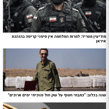
מודיעין מטריד: למרות המלחמה אין סימני קריסה בהנהגת
איראן
שנה בכלוב: "כתבתי חטוף על שק חול והוכיתי ימים ארוכים"