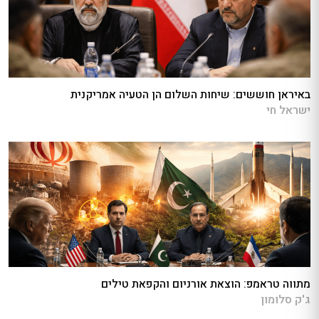
באיראן חוששים: שיחות השלום הן הטעיה אמריקנית
ישראל חי
מתווה טראמפ: הוצאת אורניום והקפאת טילים
ג'ק סלומון