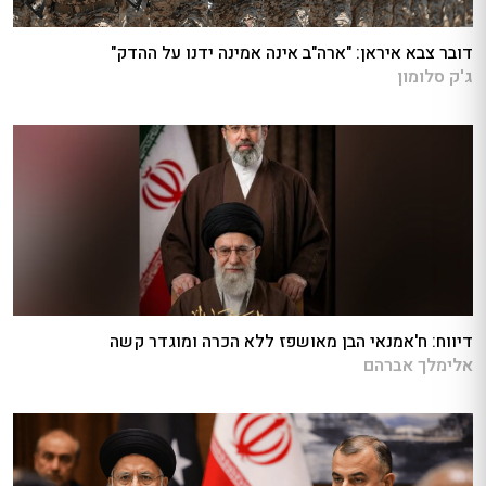
דובר צבא איראן: "ארה"ב אינה אמינה ידנו על ההדק"
ג'ק סלומון
דיווח: ח'אמנאי הבן מאושפז ללא הכרה ומוגדר קשה
אלימלך אברהם