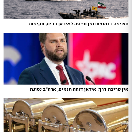
חשיפה דרמטית: סין סייעה לאיראן בדיוק תקיפות
אין פריצת דרך: איראן דוחה תנאים, ארה״ב נסוגה