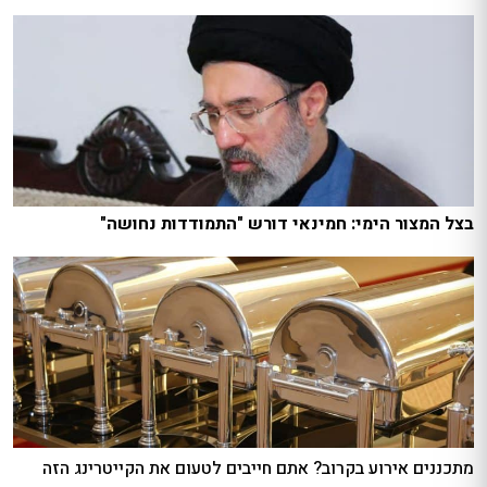
בצל המצור הימי: חמינאי דורש "התמודדות נחושה"
מתכננים אירוע בקרוב? אתם חייבים לטעום את הקייטרינג הזה