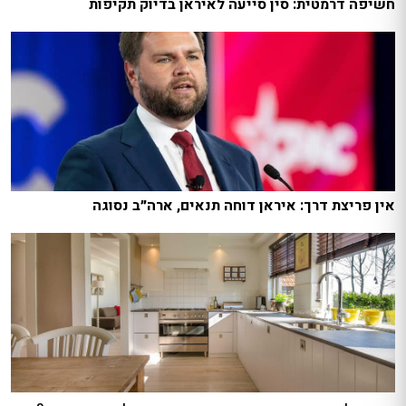
חשיפה דרמטית: סין סייעה לאיראן בדיוק תקיפות
אין פריצת דרך: איראן דוחה תנאים, ארה״ב נסוגה