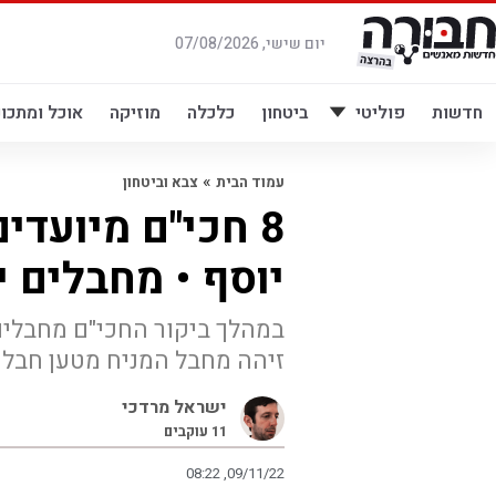
לג
תוכן
יום שישי, 07/08/2026
חדשות
פוליטי
ביטחון
כלכלה
מוזיקה
אוכל ומתכונ
»
עמוד הבית
צבא וביטחון
8 חכי"ם מיועדי
יוסף • מחבלים י
במהלך ביקור החכי"ם מחבלים 
זיהה מחבל המניח מטען חבלה
ישראל מרדכי
11
עוקבים
08:22 ,09/11/22