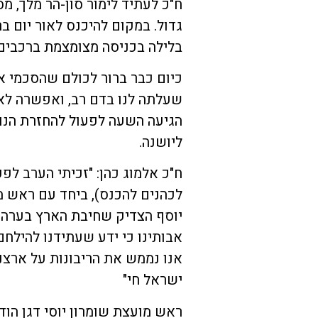
ח"כ לעתיד לימור סון-הר מלך, מ
גדול. במקום להיכנס לאור יום בר
בלילה בכניסה מצומצמת ברכבים 
כיום כבר ברור לכולם שהסכמי או
שעלתה לנו בדם רב, ואפשרה לאר
הגיעה השעה לפעול להחזרת הנוכ
ליושנה.
ח"כ אלמוג כהן: "זכיתי הערב לפ
לכהנים להכנס), ביחד עם ראש מו
יוסף הצדיק שחיבת הארץ בערה ב
אבותינו כי ידע שעתידנו להילחם
אנו נממש את הריבונות על ארצנו
ישראל חי"
ראש מועצת שומרון יוסי דגן הו