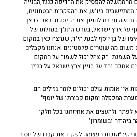
ים מהממשלה להפסיק את הרדיפה כנגד,הבנייה
 המתיישבים ביו"ש, את ההפקרות הבטחונית,
 חדשה חייבת להפוך את הדיסקט. באנו לכאן
 על ארץ ישראל, בערש התנ"ך בנחלתו של
ימו של בן יוסף לבנת הי"ד, שנרצח כאן במקום
 משום מה שוטרים פלסטינים. אנחנו מקבלים
על השמנת! רק צהל יכול לשמור על המקום
 אתכם יחד על בניין ארץ ישראל על בניין
ת אין אומות עולם יכולים לומר גזולים הם
ערת המכפלה ומקום קבורתו של יוסף"
 לפתח ולהעצים את אחיזתנו בכל חלקי
 ביהודה ובשומרון"
ריקי: ״הזכות העצומה לפקוד את קברו של יוסף