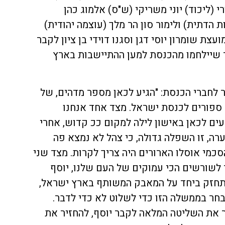
י (ליכוד) יוני משריקי (ש"ס) אלמוג כהן
ות הדתית) ולימור סון הר מלך (עוצמה יהודית)
ת שומרון יוסי דגן וסגנו דוידי בן ציון לקבר
ר שיילחמו מהכנסת למען ההתיישבות בארץ
ר לחברי הכנסת: "הגיע לכאן מספר מדהים, של
 ספורים לכנסת ישראל. מצד אחד אנחנו
עים לכאן באישון לילה למקום ככ קדוש, אחרי
רה, זו השפלה גדולה, כי צהל לא נמצא פה
כמי אוסלו הארורים היה צריך לקרות. מצד שני
לשורשים הכי עמוקים של העם שלנו, יוסף
התחזק ביחד על המאבק המשותף בארץ ישראל,
חר בממשלה הזו כדי לשלוט לא כדי לדבר.
 את השליטה המלאה לקבר יוסף, להחזיר את