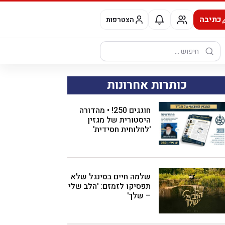
כתיבה
הצטרפות
חיפוש:
כותרות אחרונות
חוגגים 250! • מהדורה
היסטורית של מגזין
'לחלוחית חסידית'
שלמה חיים בסינגל שלא
תפסיקו לזמזם: 'הלב שלי
– שלך'