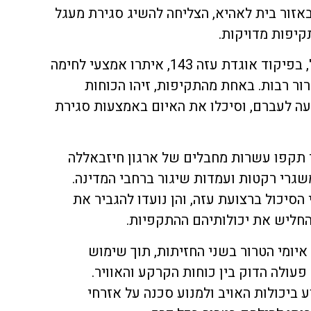
באזור בית לאהיא, הצליחה להשיג סגירת מעגל
קיפות מדויקות.
באזור רפיח, לוחמי חטיבת הנח"ל, בפיקוד אוגדת עזה 143, איתרו אמצעי לחימה
ר רבות. באחת מהתקיפות, זיהו הכוחות
ה לעברם, וסיכלו את האיום באמצעות סגירת
יר תקפו עשרות מחבלים של ארגון חיזבאללה
משגרי רקטות ועמדות שיגור ברחבי המדינה.
סיכול ברצועת עזה, והן נועדו להגביר את
החליש את יכולותיהם ההתקפיות.
יומי הטרור בשני החזיתות, תוך שימוש
עולה הדוק בין כוחות הקרקע והאוויר.
 ביכולות האויב ולמנוע סכנה על אזרחי