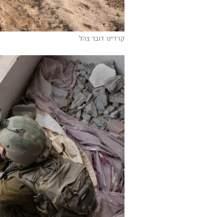
קרדיט: דובר צהל