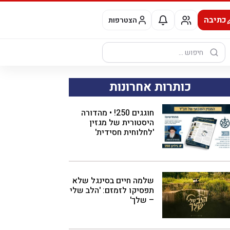
כתיבה
הצטרפות
חיפוש:
כותרות אחרונות
חוגגים 250! • מהדורה
היסטורית של מגזין
'לחלוחית חסידית'
שלמה חיים בסינגל שלא
תפסיקו לזמזם: 'הלב שלי
– שלך'