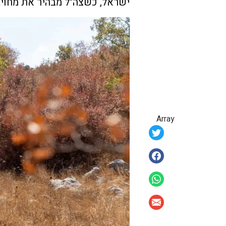
ישראל, כשצה"ל מבהיר את מחויב
Array