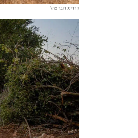
קרדיט: דובר צהל