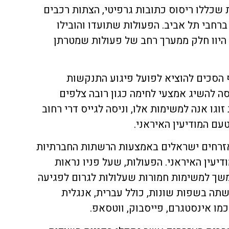
 שכללו ריסוס כתובות גרפיטי, הצתות רכבים
רחבי תל אביב. הפעולות שתועדו והובילו
ל יותר מ-5,000 דולר, היוו חלק ממערך רחב של פעולות שמטרתן
 הסכים להוציא לפועל פיגוע התנקשות
סה להשיג אמצעי לחימה כגון רובה צלפים
זוגו אנה למשימות אלו, וניסה לגייס דרי רחוב
עם המודיעין האיראני.
 אזרחים ישראלים באמצעות הרשתות החברתיות
יעין האיראני. הפעולות, שעל פניו נראות
שך למשימות חמורות שעלולות לגרום לפגיעה
שתה בשפות שונות, כולל עברית, אנגלית
מו אינסטגרם, פייסבוק, ווטסאפ.