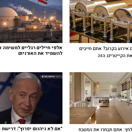
אלפי חיילים רגליים למשימה א
 אירוע בקרוב? אתם חייבים
להשמיד את האורניום
ת הקייטרינג הזה
"אם לא גיהנום יפרוץ": דרישת נ
חץ: אתם תבחרו את המטבח