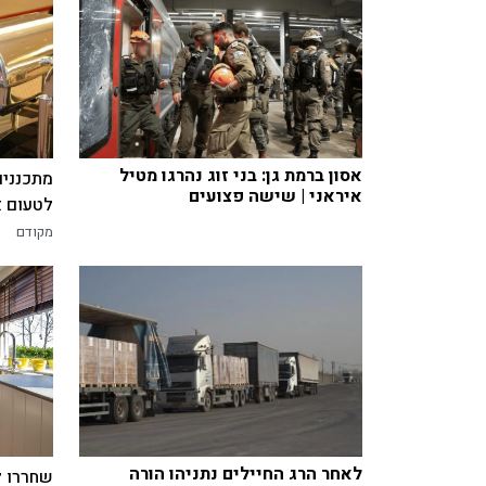
אסון ברמת גן: בני זוג נהרגו מטיל
מתכננים
איראני | שישה פצועים
לטעום א
מקודם
לאחר הרג החיילים נתניהו הורה
שחררו ל