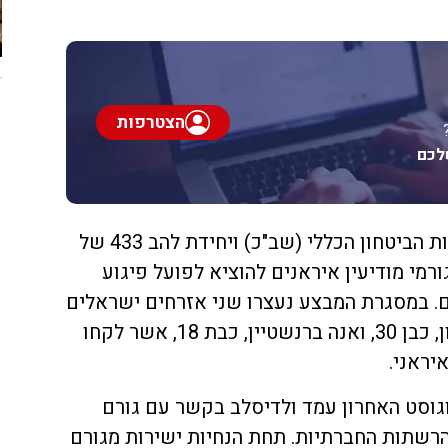
הצטרפות
לכם
במבצע סיכול מוצלח, חשפו שירות הביטחון הכללי (שב"כ) ויחידת להב 433 של
רמי מודיעין איראנים להוציא לפועל פיגוע
. במסגרת המבצע נעצרו שני אזרחים ישראלים
מרמת גן, בהם ולדיסלב ויקטורסון, כבן 30, ואנה ברנשטיין, כבת 18, אשר לקחו
יראני.
גוסט האחרון עמד ולדיסלב בקשר עם גורם
שם "Mari Hossi" דרך הרשתות החברתיות. תחת הנחיות ישירות מגורם