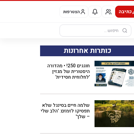
כתיבה
הצטרפות
חיפוש:
כותרות אחרונות
חוגגים 250! • מהדורה
היסטורית של מגזין
'לחלוחית חסידית'
שלמה חיים בסינגל שלא
תפסיקו לזמזם: 'הלב שלי
– שלך'