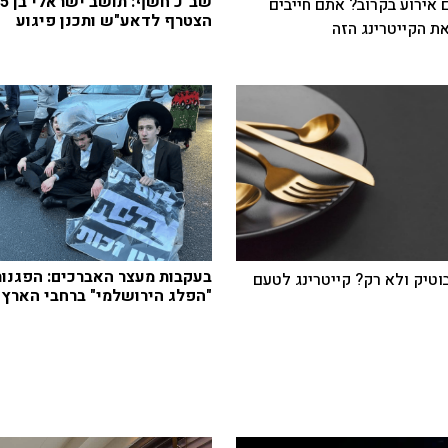
שב"כ חשף: תושב
 אירוע בקרוב? אתם חייבים
הצטרף לדאע"ש ותכנן פיגוע
ת הקייטרינג הזה
בעקבות מעצר האברכים: הפגנות
בוטיק ולא רק? קייטרינג לטעם
"הפלג הירושלמי" ברחבי הארץ