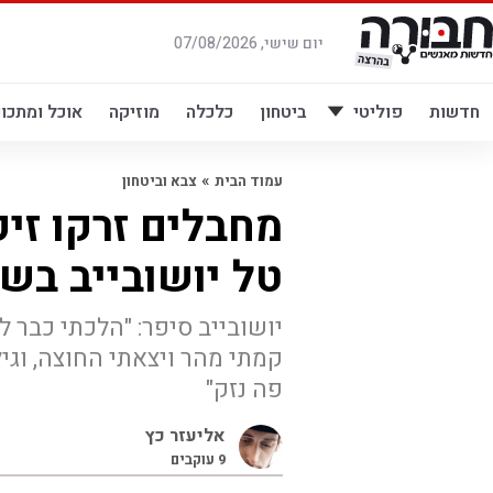
לג
תוכן
יום שישי, 07/08/2026
חדשות
פוליטי
ביטחון
כלכלה
מוזיקה
אוכל ומתכונ
»
עמוד הבית
צבא וביטחון
מחבלים זרקו זי
טל יושובייב בש
יושובייב סיפר: "הלכתי כבר 
קמתי מהר ויצאתי החוצה, וגיל
פה נזק"
אליעזר כץ
9
עוקבים