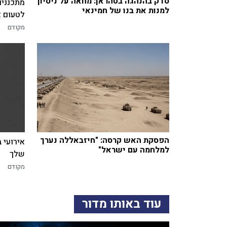
סדק בהנהגה בטהראן: מחאה על ניסיון
מתכננים
למנות את בנו של חמינאי
לטעום א
מקודם
הפסקת האש קרסה: "חיזבאללה נערך
אירועי 
למלחמה עם ישראל"
שלך
מקודם
עוד באותו מדור