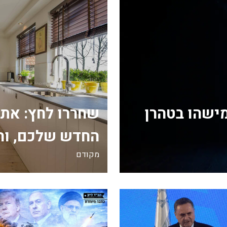
מישהו בטהרן
שחררו לחץ: את
החדש שלכם, וה
מקודם