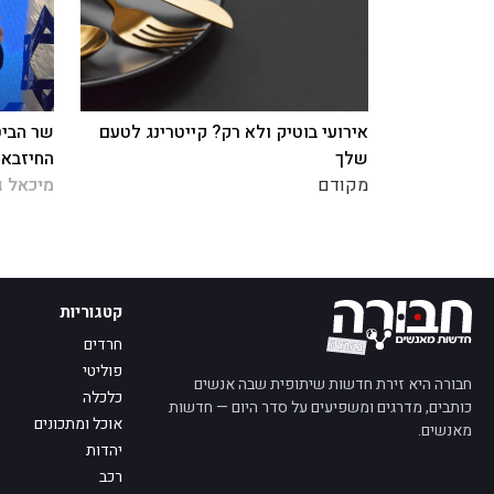
אירועי בוטיק ולא רק? קייטרינג לטעם
שר הביט
שלך
החיזבאל
מקודם
מיכאל ג
קטגוריות
חרדים
פוליטי
חבורה היא זירת חדשות שיתופית שבה אנשים
כלכלה
כותבים, מדרגים ומשפיעים על סדר היום — חדשות
אוכל ומתכונים
מאנשים.
יהדות
רכב