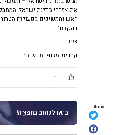
ממש במדינת ישראל – וממשלת 
את אזרחי מדינת ישראל. המחבלי
ראש וממשיכים בפעולות הטרור.
בהקדם".
צפו
קרדיט: משפחת ישובב
Array
בואו לכתוב בחבּוּרֶה!