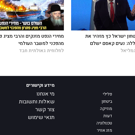
חון ישראל כץ מזהיר את
מחירי הנפט מזנקים והרבי מציג פ
לה: נעים קאסם ישלם
מהפכני למשבר העולמי
מליאל
לחלוחית גאולתית חבד
מידע וקישורים
מי אנחנו
פלילי
שאלות ותשובות
ביטחון
מוזיקה
צור קשר
דעות
תנאי שימוש
טכנולוגיה
מזג אוויר