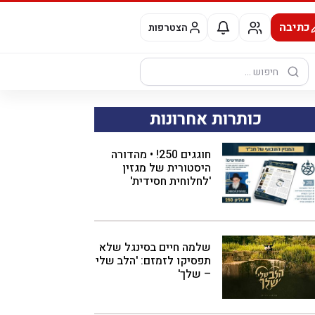
כתיבה
הצטרפות
חיפוש:
כותרות אחרונות
חוגגים 250! • מהדורה
היסטורית של מגזין
'לחלוחית חסידית'
שלמה חיים בסינגל שלא
תפסיקו לזמזם: 'הלב שלי
– שלך'