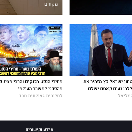
מקודם
חון ישראל כץ מזהיר את
מחירי הנפט מזנקים והרבי מציג פ
לה: נעים קאסם ישלם
מהפכני למשבר העולמי
מליאל
לחלוחית גאולתית חבד
מידע וקישורים