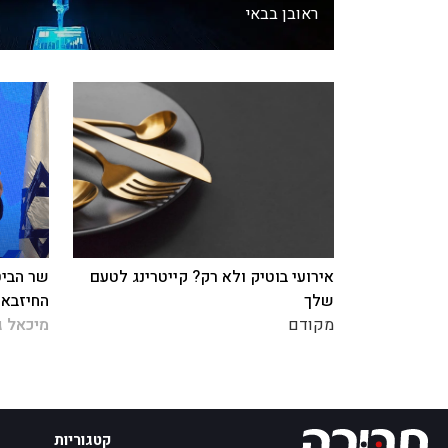
ראובן בבאי
אירועי בוטיק ולא רק? קייטרינג לטעם
שר הביט
שלך
החיזבאל
מקודם
מיכאל ג
קטגוריות