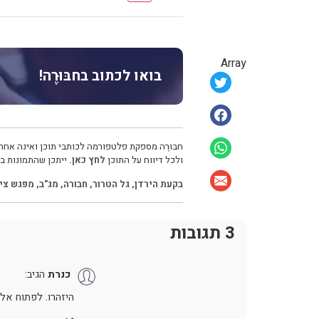
Array
בואו לכתוב בחבּוּרֶה!
חבּוּרֶה מספקת פלטפורמה לכותבי תוכן ואינה אחרא
ולכל דיווח על התוכן
לחץ כאן.
ייתכן שהתמונות בכ
בקעת הירדן
,
גל הטרור
,
חבורה
,
מג"ב
,
מפגש צי
3 תגובות
כנרת
הגיב:
היזהרו. לפתוח אלף