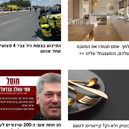
הפיגוע בצומת ניר צ
חץ: אתם תבחרו את המטבח
אחד אנוש
כם, והמעצבת? עלינו >>
חג תחת אש: כ-200 שיגו
בוטיק ולא רק? קייטרינג לטעם