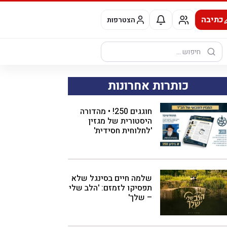
כתיבה
הצטרפות
חיפוש:
כותרות אחרונות
חוגגים 250! • מהדורה
היסטורית של מגזין
'לחלוחית חסידית'
שלמה חיים בסינגל שלא
תפסיקו לזמזם: 'הלב שלי
– שלך'