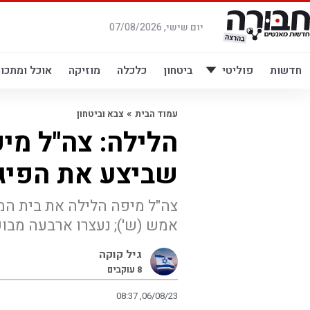
לג
תוכן
יום שישי, 07/08/2026
חדשות
פוליטי
ביטחון
כלכלה
מוזיקה
אוכל ומתכונ
»
עמוד הבית
צבא וביטחון
הלילה: צה"ל מי
שביצע את הפיג
צה"ל מיפה הלילה את בית המ
אמש (ש'); נעצרו ארבעה מבוק
גיל קוקה
8
עוקבים
08:37 ,06/08/23