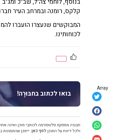
בנוסף, לוחמי צה"ל, שב"כ ומג"
קלקס, רומנה ובמרחב העיר חברון
המבוקשים שנעצרו הועברו להמשך
לכוחותינו.
Array
בואו לכתוב בחבּוּרֶה!
חבּוּרֶה מספקת פלטפורמה לכותבי תוכן ואינה אחרא
ולכל דיווח על התוכן
לחץ כאן.
ייתכן שהתמונות בכ