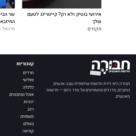
אירועי בוטיק ולא רק? קייטרינג לטעם
שר הביט
שלך
החיזבאל
מקודם
מיכאל ג
קטגוריות
חרדים
פוליטי
חבורה היא זירת חדשות שיתופית שבה אנשים
כלכלה
כותבים, מדרגים ומשפיעים על סדר היום — חדשות
אוכל ומתכונים
מאנשים.
יהדות
רכב
משפחה
בעולם
קורונה