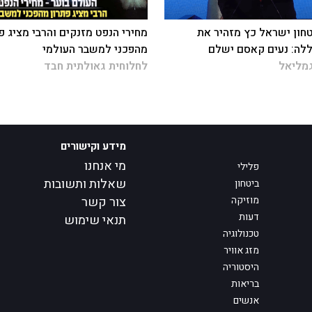
חון ישראל כץ מזהיר את
מחירי הנפט מזנקים והרבי מציג פ
לה: נעים קאסם ישלם
מהפכני למשבר העולמי
מליאל
לחלוחית גאולתית חבד
מידע וקישורים
מי אנחנו
פלילי
שאלות ותשובות
ביטחון
מוזיקה
צור קשר
דעות
תנאי שימוש
טכנולוגיה
מזג אוויר
היסטוריה
בריאות
אנשים