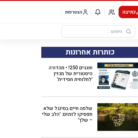
כתיבה
הצטרפות
חיפוש:
כותרות אחרונות
חוגגים 250! • מהדורה
היסטורית של מגזין
'לחלוחית חסידית'
שלמה חיים בסינגל שלא
תפסיקו לזמזם: 'הלב שלי
– שלך'