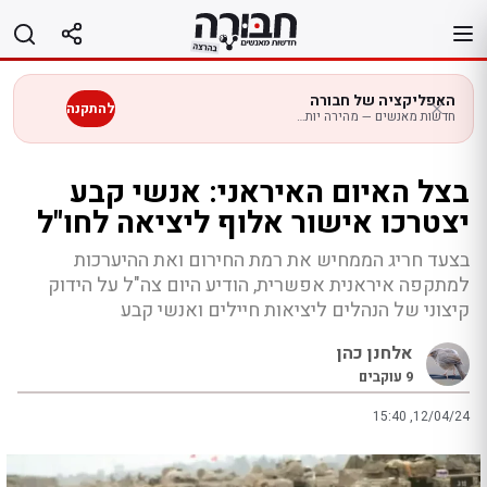
לג
תוכן
האפליקציה של חבורה
להתקנה
חדשות מאנשים — מהירה יותר בנייד
בצל האיום האיראני: אנשי קבע
יצטרכו אישור אלוף ליציאה לחו"ל
בצעד חריג הממחיש את רמת החירום ואת ההיערכות
למתקפה איראנית אפשרית, הודיע היום צה"ל על הידוק
קיצוני של הנהלים ליציאות חיילים ואנשי קבע
אלחנן כהן
9
עוקבים
15:40 ,12/04/24