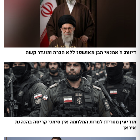
דיווח: ח'אמנאי הבן מאושפז ללא הכרה ומוגדר קשה
מודיעין מטריד: למרות המלחמה אין סימני קריסה בהנהגת
איראן