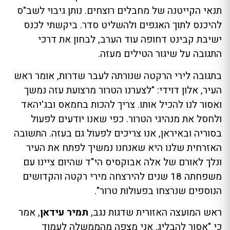
תנאי הקייטנה של מחבלים רוצחים. נותן גיבוי לשב"ס
להיכנס לתוך האגפים ולהשליט סדר. ביקשתי לכנס
ישיבת קבינט דחופה עוד הערב, לבחון את דרכי
התגובה על שיגור הטילים מעזה.
בתגובה לירי הרקטה שנורתה לעבר שדרות, אומר ראש
העיר, אלון דוידי: "לצערנו הטרור מרצועת עזה נמשך
ואסור לנו להכיל אותו. צריך להכות בחמאס ובג'יהאד
ולחסל את מנהיגי הטרור. כפי שאנו יודעים לפעול
בסוריה ובאיראן, אנו צריכים לפעול גם בעזה. התשובה
האזרחית שלנו היא שאנחנו נמשיך לפתח את העיר
ונלך לאורם של אלה אבוקסיס הי"ד שהיום ציינו עם
משפחתה 18 שנים להירצחה מירי רקטה והקדושים
הנוספים שנרצחו בפעולות טרור".
ראש המועצה האזורית שדגות נגב,
תמיר עידאן
, אמר
כי "אסור להבליג. אני מצפה מהממשלה לעמוד