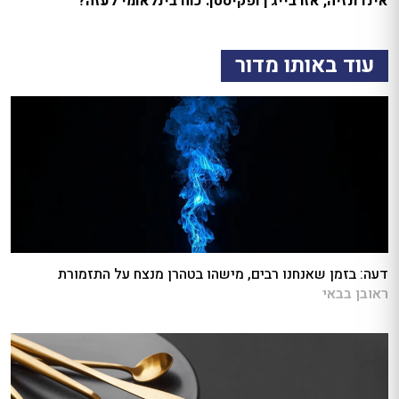
אינדונזיה, אזרבייג'ן ופקיסטן: כוח בינלאומי לעזה?
עוד באותו מדור
דעה: בזמן שאנחנו רבים, מישהו בטהרן מנצח על התזמורת
ראובן בבאי