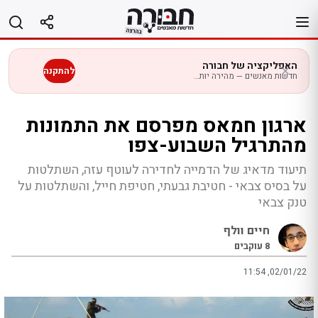
לג
תוכן
האפליקציה של חבורה
להתקנה
חדשות מאנשים — מהירה יותר בנייד
ארגון חמאס מפרסם את התמונות
מהתרגיל השבוע-צפו
תיעוד מדאיג של הדמייה לחדירה לעוטף עזה, השתלטות
על בסיס צבאי - חטיבת גבעתי, חטיפת חייל, והשתלטות על
טנק צבאי
חיים וולף
8
עוקבים
11:54 ,02/01/22