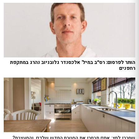
הותר לפרסום: רס״ב במיל' אלכסנדר גלובניוב נהרג במתקפת
רחפנים
שחררו לחץ: אתם תבחרו את המטבח החדש שלכם, והמעצבת?