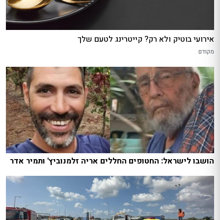
אירועי בוטיק ולא רק? קייטרינג לטעם שלך
מקודם
הושבו לישראל: החטופים החללים אריה זלמנוביץ' ותמיר אדר