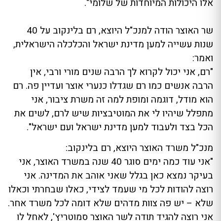
אלו היכולות המיוחדות של שלומי".
שר האוצר הודה למנכ"ל היוצא, רם בלינקוב על 40
שנות עשייה למען מדינת ישראל והכלכלה הישראלית,
ואמר:
"רם, אני יכול לקרוא לך הרבה שנים מורי ורבי, אין
הרבה אנשים כמו רם שגדלו כנערי אוצר ועדיין פה. רם
הוא מודל, דוגמה ומופת למה זה משרת ציבור, אני
מתפלל שיהיו לי את המוטיבציות שיש לרם, לשים את
הכל בצד ולעבוד למען מדינת ישראל ועם ישראל".
מנכ"ל משרד האוצר היוצא, רם בלינקוב:
"אני עוד כמה ימים סוגר 40 שנה במשרד האוצר, אני
בעיקר נמצא כאן בגלל שאני אוהב את המדינה. אני
רוצה להודות לכל מי שעמד לצידי, כאלו שבחרתי וכאלו
שלא – יש פה צוות מדהים שלא דומה לכל משרד אחר.
אני רוצה להגיד תודה לשר האוצר סמוטריץ', לאחל לו