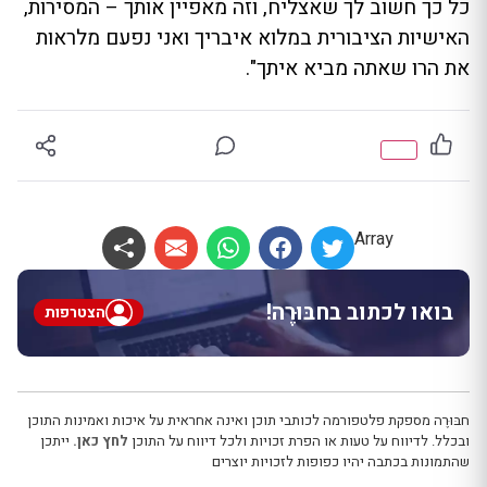
כל כך חשוב לך שאצליח, וזה מאפיין אותך – המסירות,
האישיות הציבורית במלוא איבריך ואני נפעם מלראות
את הרו שאתה מביא איתך".
Array
בואו לכתוב בחבּוּרֶה!
הצטרפות
חבּוּרֶה מספקת פלטפורמה לכותבי תוכן ואינה אחראית על איכות ואמינות התוכן
ובכלל. לדיווח על טעות או הפרת זכויות ולכל דיווח על התוכן
לחץ כאן.
ייתכן
שהתמונות בכתבה יהיו כפופות לזכויות יוצרים