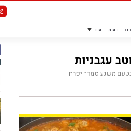
ים
דעות
עוד
טב עגבניות
בטעם משגע סמדר יפרח