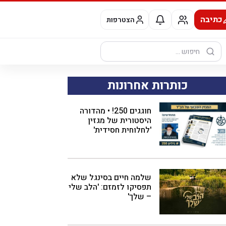
כתיבה
הצטרפות
חיפוש:
כותרות אחרונות
חוגגים 250! • מהדורה
היסטורית של מגזין
'לחלוחית חסידית'
שלמה חיים בסינגל שלא
תפסיקו לזמזם: 'הלב שלי
– שלך'