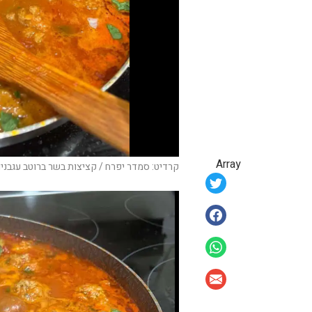
Array
קרדיט: סמדר יפרח / קציצות בשר ברוטב עגבניו