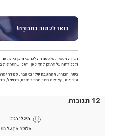
בואו לכתוב בחבּוּרֶה!
חבּוּרֶה מספקת פלטפורמה לכותבי תוכן ואינה אחרא
ולכל דיווח על התוכן
לחץ כאן.
ייתכן שהתמונות בכ
בשר
,
חבורה
,
מהמטבח שלי באהבה
,
סמדר יפרח
עגבניות
,
קציצות בשר סמדר יפרח
,
תבשיל
,
תבש
12 תגובות
מיכלי
הגיב:
אלופה אין על המת