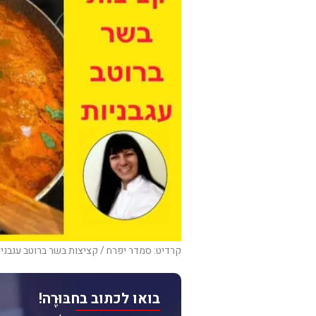
קרדיט: סמדר יפרח / קציצות בשר ברוטב עגבניו
בואו לכתוב בחבּוּרֶה!