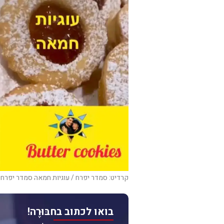
קרדיט: סמדר יפרח / עוגיות חמאה סמדר יפרחע
בואו לכתוב בחבּוּרֶה!