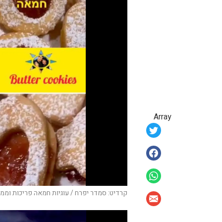
Array
קרדיט: סמדר יפרח / עוגיות חמאה פריכות וממ