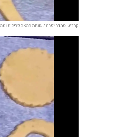
קרדיט: סמדר יפרח / עוגיות חמאה פריכות וממ