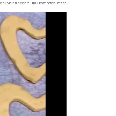
קרדיט: סמדר יפרח / עוגיות חמאה פריכות וממ