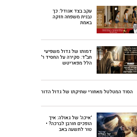
עקב בצד אגודל: כך
נבנית משפחה חזקה
באמת
דמותו של גדול משפיעי
חב"ד: סקירה על החסיד ר'
הלל מפאריטש
הסוד המטלטל מאחורי שתיקתו של גדול הדור
'איכה' של גאולה: איך
הופכים חורבן לברכה? •
טור לתשעה באב