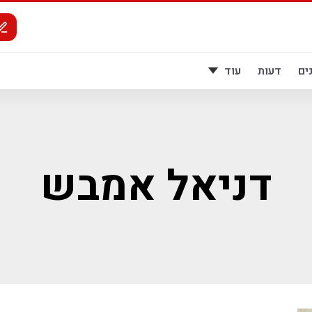
ים
דעות
עוד
דניאל אמבש