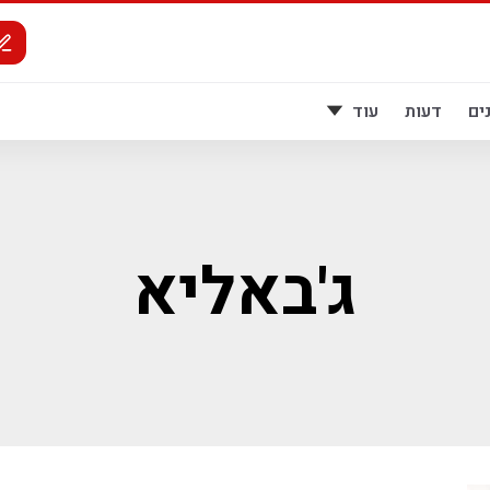
ים
דעות
עוד
ג'באליא