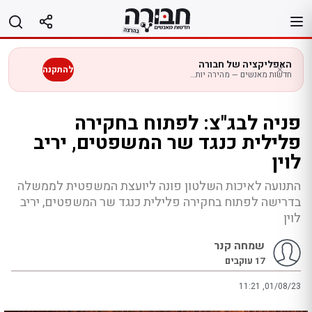
לג
תוכן
האפליקציה של חבורה
להתקנה
חדשות מאנשים — מהירה יותר בנייד
פניה לבג"צ: לפתוח בחקירה
פלילית כנגד שר המשפטים, יריב
לוין
התנועה לאיכות השלטון פונה ליועצת המשפטית לממשלה
בדרישה לפתוח בחקירה פלילית כנגד שר המשפטים, יריב
לוין
שמחה קנר
17
עוקבים
11:21 ,01/08/23