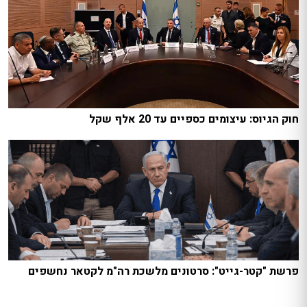
חוק הגיוס: עיצומים כספיים עד 20 אלף שקל
פרשת "קטר-גייט": סרטונים מלשכת רה"מ לקטאר נחשפים