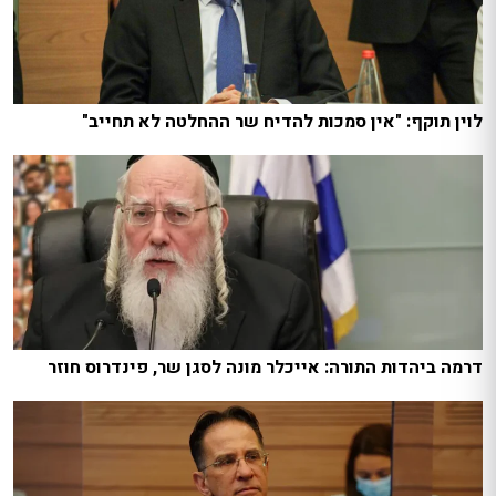
לוין תוקף: "אין סמכות להדיח שר ההחלטה לא תחייב"
דרמה ביהדות התורה: אייכלר מונה לסגן שר, פינדרוס חוזר