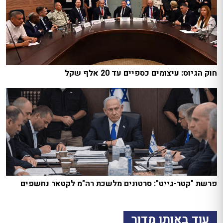
חוק הגיוס: עיצומים כספיים עד 20 אלף שקל
פרשת "קטר-גייט": סרטונים מלשכת רה"מ לקטאר נחשפים
עוד באותו מדור