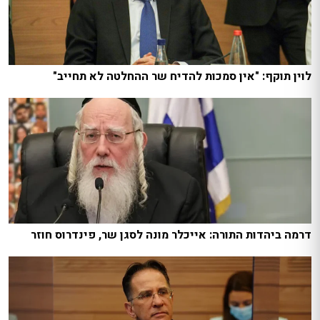
לוין תוקף: "אין סמכות להדיח שר ההחלטה לא תחייב"
דרמה ביהדות התורה: אייכלר מונה לסגן שר, פינדרוס חוזר