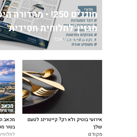
חוגגים 250! • מהדור
מגזין 'לחלוחית חסידית'
לחלוחית גאולתית חבד
אירועי בוטיק ולא רק? קייטרינג לטעם
מכאב הח
שלך
בטור מע
מקודם
לחלוחית