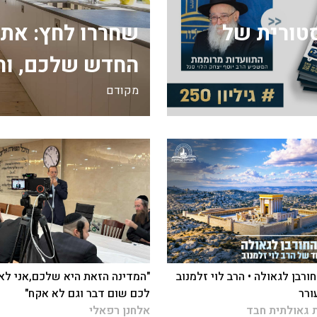
ה היסטורית של
שחררו לחץ: את
החדש שלכם, וה
מקודם
ורבן לגאולה • הרב לוי זלמנוב
"המדינה הזאת היא שלכם,אני לא
ורר
לכם שום דבר וגם לא אקח"
 גאולתית חבד
אלחנן רפאלי