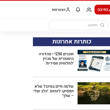
כתיבה
הצטרפות
חיפוש:
כותרות אחרונות
חוגגים 250! • מהדורה
היסטורית של מגזין
'לחלוחית חסידית'
שלמה חיים בסינגל שלא
תפסיקו לזמזם: 'הלב שלי
– שלך'