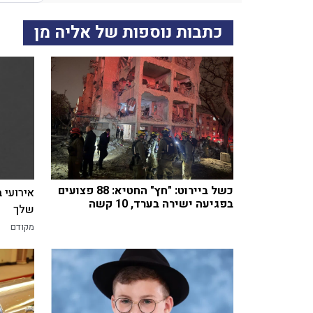
כתבות נוספות של אליה מן
כשל ביירוט: "חץ" החטיא: 88 פצועים
אירועי 
בפגיעה ישירה בערד, 10 קשה
שלך
מקודם