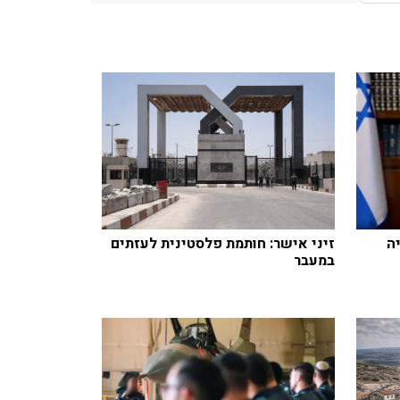
ה
זיני אישר: חותמת פלסטינית לעזתים
במעבר