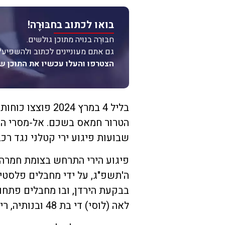
בואו לכתוב בחבּוּרֶה!
חבּוּרֶה בנויה מתוכן גולשים.
גם אתם מעוניינים לכתוב ולהשפיע?
הצטרפו והעלו עכשיו את התוכן ש
בליל 4 במרץ 2024
הטרור חמאס בשכם. אל-מסרי הי
שבועות פיגוע ירי קטלני נגד רכ
בבקעת הירדן, ובו מחבלים פתחו 
לאה (לוסי) די בת 48 ובנותיה, רינה בת ה-15 ומאיה בת ה-20, תושבות אפרת.